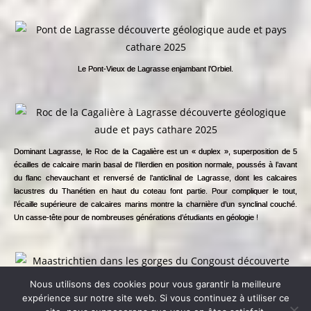
Le Pont-Vieux de Lagrasse enjambant l’Orbiel.
Dominant Lagrasse, le Roc de la Cagalière est un « duplex », superposition de 5
écailles de calcaire marin basal de l’Ilerdien en position normale, poussés à l’avant
du flanc chevauchant et renversé de l’anticlinal de Lagrasse, dont les calcaires
lacustres du Thanétien en haut du coteau font partie. Pour compliquer le tout,
l’écaille supérieure de calcaires marins montre la charnière d’un synclinal couché.
Un casse-tête pour de nombreuses générations d’étudiants en géologie !
Nous utilisons des cookies pour vous garantir la meilleure
expérience sur notre site web. Si vous continuez à utiliser ce
A l’entrée des gorges du Congoust, les calcaires lacustres du Rognacien