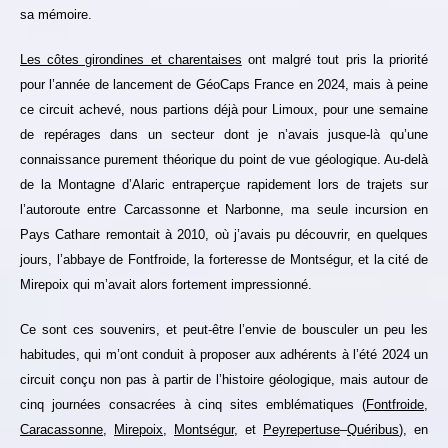
sa mémoire.
Les côtes girondines et charentaises
ont malgré tout pris la priorité
pour l’année de lancement de GéoCaps France en 2024, mais à peine
ce circuit achevé, nous partions déjà pour Limoux, pour une semaine
de repérages dans un secteur dont je n’avais jusque-là qu’une
connaissance purement théorique du point de vue géologique. Au-delà
de la Montagne d’Alaric entraperçue rapidement lors de trajets sur
l’autoroute entre Carcassonne et Narbonne, ma seule incursion en
Pays Cathare remontait à 2010, où j’avais pu découvrir, en quelques
jours, l’abbaye de Fontfroide, la forteresse de Montségur, et la cité de
Mirepoix qui m’avait alors fortement impressionné.
Ce sont ces souvenirs, et peut-être l’envie de bousculer un peu les
habitudes, qui m’ont conduit à proposer aux adhérents à l’été 2024 un
circuit conçu non pas à partir de l’histoire géologique, mais autour de
cinq journées consacrées à cinq sites emblématiques (
Fontfroide
,
Caracassonne
,
Mirepoix
,
Montségur
, et
Peyrepertuse
–
Quéribus
), en