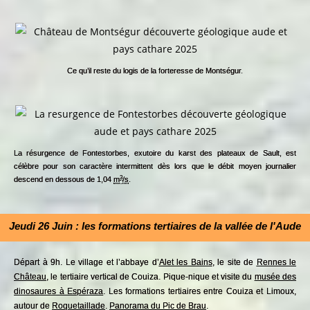
Ce qu’il reste du logis de la forteresse de Montségur.
La résurgence de Fontestorbes, exutoire du karst des plateaux de Sault, est
célèbre pour son caractère intermittent dès lors que le débit moyen journalier
3
descend en dessous de 1,04
m
/s
.
Jeudi 26 Juin : les formations tertiaires de la vallée de l'Aude
Départ à 9h. Le village et l’abbaye d’
Alet les Bains
, le site de
Rennes le
Château
, le tertiaire vertical de Couiza. Pique-nique et visite du
musée des
dinosaures à Espéraza
. Les formations tertiaires entre Couiza et Limoux,
autour de
Roquetaillade
.
Panorama du Pic de Brau
.