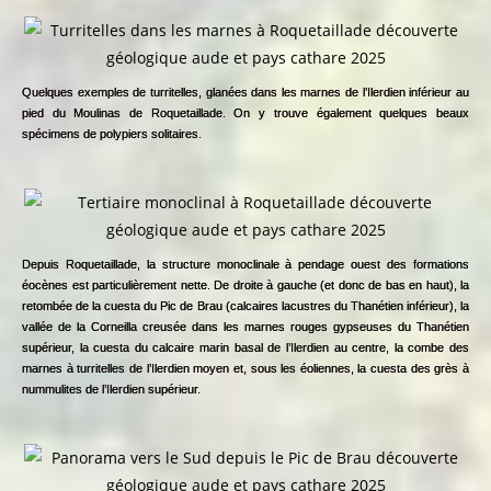
Quelques exemples de turritelles, glanées dans les marnes de l’Ilerdien inférieur au
pied du Moulinas de Roquetaillade. On y trouve également quelques beaux
spécimens de polypiers solitaires.
Depuis Roquetaillade, la structure monoclinale à pendage ouest des formations
éocènes est particulièrement nette. De droite à gauche (et donc de bas en haut), la
retombée de la cuesta du Pic de Brau (calcaires lacustres du Thanétien inférieur), la
vallée de la Corneilla creusée dans les marnes rouges gypseuses du Thanétien
supérieur, la cuesta du calcaire marin basal de l’Ilerdien au centre, la combe des
marnes à turritelles de l’Ilerdien moyen et, sous les éoliennes, la cuesta des grès à
nummulites de l’Ilerdien supérieur.