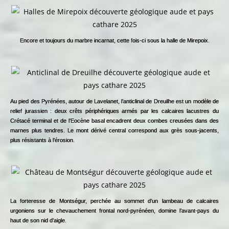
Encore et toujours du marbre incarnat, cette fois-ci sous la halle de Mirepoix.
Au pied des Pyrénées, autour de Lavelanet, l’anticlinal de Dreuilhe est un modèle de
relief jurassien : deux crêts périphériques armés par les calcaires lacustres du
Crétacé terminal et de l’Eocène basal encadrent deux combes creusées dans des
marnes plus tendres. Le mont dérivé central correspond aux grès sous-jacents,
plus résistants à l’érosion.
La forteresse de Montségur, perchée au sommet d’un lambeau de calcaires
urgoniens sur le chevauchement frontal nord-pyrénéen, domine l’avant-pays du
haut de son nid d’aigle.