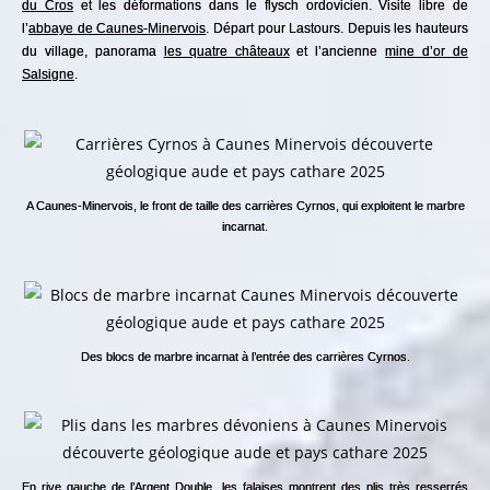
du Cros
et les déformations dans le flysch ordovicien. Visite libre de
l’
abbaye de Caunes-Minervois
. Départ pour Lastours. Depuis les hauteurs
du village, panorama
les quatre châteaux
et l’ancienne
mine d’or de
Salsigne
.
A Caunes-Minervois, le front de taille des carrières Cyrnos, qui exploitent le marbre
incarnat.
Des blocs de marbre incarnat à l’entrée des carrières Cyrnos.
En rive gauche de l’Argent Double, les falaises montrent des plis très resserrés