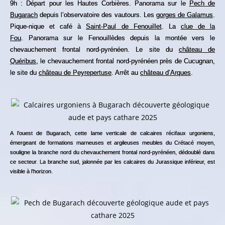
9h : Départ pour les Hautes Corbières. Panorama sur le
Pech de
Bugarach
depuis l’observatoire des vautours. Les
gorges de Galamus
.
Pique-nique et café à
Saint-Paul de Fenouillet
. La
clue de la
Fou
. Panorama sur le Fenouillèdes depuis la montée vers le
chevauchement frontal nord-pyrénéen. Le site du
château de
Quéribus
, le chevauchement frontal nord-pyrénéen près de Cucugnan,
le site du
château de Peyrepertuse
. Arrêt au
château d’Arques
.
A l’ouest de Bugarach, cette lame verticale de calcaires récifaux urgoniens,
émergeant de formations marneuses et argileuses meubles du Crétacé moyen,
souligne la branche nord du chevauchement frontal nord-pyrénéen, dédoublé dans
ce secteur. La branche sud, jalonnée par les calcaires du Jurassique inférieur, est
visible à l’horizon.