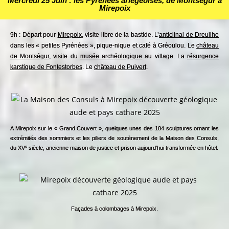
Mercredi 25 Juin : les
Pyrénées ariégeoises, de Montségur à
Mirepoix
9h : Départ pour
Mirepoix
, visite libre de la bastide. L’
anticlinal de Dreuilhe
dans les « petites Pyrénées », pique-nique et café à Gréoulou. Le
château
de Montségur
, visite du
musée archéologique
au village. La
résurgence
karstique de Fontestorbes
. Le
château de Puivert
.
A Mirepoix sur le « Grand Couvert », quelques unes des 104 sculptures ornant les
extrémités des sommiers et les piliers de soutènement de la Maison des Consuls,
e
du XV
siècle, ancienne maison de justice et prison aujourd’hui transformée en hôtel.
Façades à colombages à Mirepoix.