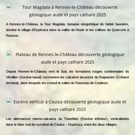
A Rennes-le-Château, la Tour Magdala, fantaisie néogothique de l’abbé Saunière,
domine le village d’Espéraza dans la vallée de l’Aude et les collines du Quercorb à
l’horizon.
Depuis Rennes-le-Château vers le Sud, les formations rouges continentales du
Vitrollien (Eocène basal) surmontent les calcaires lacustres du Rognacien (Crétacé
terminal), dans lesquels est creusé le vallon du Ruisseau de Couleurs.
Les alternances marno-calcaires du Thanétien (Eocène inférieur), verticalisées
dans le flanc sud du synclinal de Couiza – Espéraza, entre les deux villages.