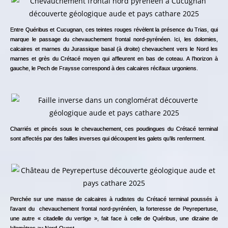
Entre Quéribus et Cucugnan, ces teintes rouges révèlent la présence du Trias, qui
marque le passage du chevauchement frontal nord-pyrénéen. Ici, les dolomies,
calcaires et marnes du Jurassique basal (à droite) chevauchent vers le Nord les
marnes et grès du Crétacé moyen qui affleurent en bas de coteau. A l’horizon à
gauche, le Pech de Fraysse correspond à des calcaires récifaux urgoniens.
Charriés et pincés sous le chevauchement, ces poudingues du Crétacé terminal
sont affectés par des failles inverses qui découpent les galets qu’ils renferment.
Perchée sur une masse de calcaires à rudistes du Crétacé terminal poussés à
l’avant du chevauchement frontal nord-pyrénéen, la forteresse de Peyrepertuse,
une autre « citadelle du vertige », fait face à celle de Quéribus, une dizaine de
kilomètres au Nord-Ouest.