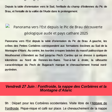
Depuis la table d’orientation vers le Sud, l’enfilade du champ d’éoliennes du Pic de
Brau, et l’entaille de la vallée de l’Aude dans le prolongement.
Panorama vers l’Est depuis la table d’orientation du Pic de Brau. A gauche, les
crêtes des Petites Corbières correspondent aux formations éocènes au Sud de la
Montagne d’Alaric. Au centre, les lourdes croupes boisées du massif paléozoïque de
Mouthoumet s’étendent au Sud jusqu’au Pech Cardou qui se dresse à quelques
kilomètres au Nord de Rennes-les-Bains. Tout-à-fait à droite, la silhouette
caractéristique du Pech de Bugarach marque le chevauchement frontal nord-
pyrénéen.
Vendredi 27 Juin : F
ontfroide, la nappe des Corbières et la
Montagne d'Alaric
9h : Départ pour les Corbières occidentales. Visite libre de l’
Abbaye de
Fontfroide
. Pique-nique et café sur place. Le chevauchement de la nappe